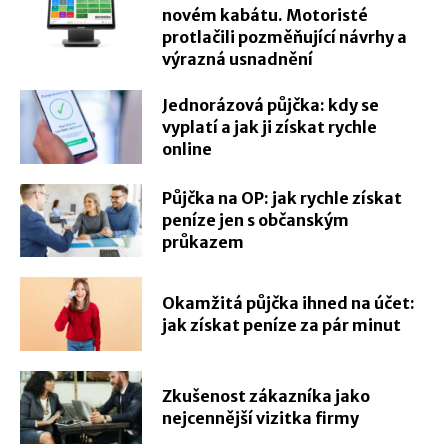
novém kabátu. Motoristé
protlačili pozměňující návrhy a
výrazná usnadnění
Jednorázová půjčka: kdy se
vyplatí a jak ji získat rychle
online
Půjčka na OP: jak rychle získat
peníze jen s občanským
průkazem
Okamžitá půjčka ihned na účet:
jak získat peníze za pár minut
Zkušenost zákazníka jako
nejcennější vizitka firmy