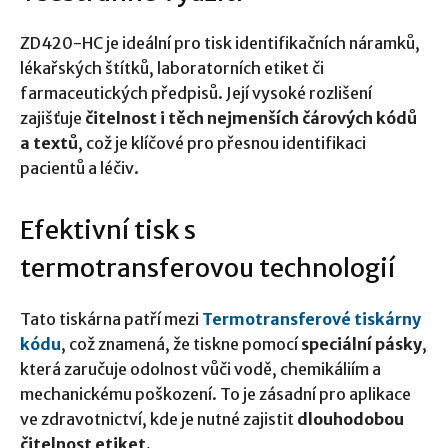
ZD420-HC je ideální pro tisk identifikačních náramků,
lékařských štítků, laboratorních etiket či
farmaceutických předpisů. Její vysoké rozlišení
zajišťuje
čitelnost i těch nejmenších čárových kódů
a textů
, což je klíčové pro přesnou identifikaci
pacientů a léčiv.
Efektivní tisk s
termotransferovou technologií
Tato tiskárna patří mezi
Termotransferové tiskárny
kódu
, což znamená, že tiskne pomocí
speciální pásky
,
která zaručuje odolnost vůči vodě, chemikáliím a
mechanickému poškození. To je zásadní pro aplikace
ve zdravotnictví, kde je nutné zajistit
dlouhodobou
čitelnost etiket.