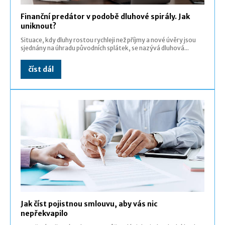
Finanční predátor v podobě dluhové spirály. Jak
uniknout?
Situace, kdy dluhy rostou rychleji než příjmy a nové úvěry jsou
sjednány na úhradu původních splátek, se nazývá dluhová...
číst dál
Jak číst pojistnou smlouvu, aby vás nic
nepřekvapilo