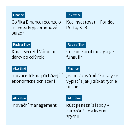
Finance
Investice
Co říká Binance recenze o
Kde investovat – Fondee,
největší kryptoměnové
Portu, XTB
burze?
Rady a Tipy
Rady a Tipy
Xmas Secret | Vánoční
Co jsou kanabinoidy a jak
dárky po celý rok!
fungují?
Aktuálně
Finance
Inovace, lék na přicházející
Jednorázová půjčka: kdy se
ekonomické ochlazení
vyplatí a jak ji získat rychle
online
Aktuálně
Aktuálně
Inovační management
Růst peněžní zásoby v
eurozóně se v květnu
zrychlil