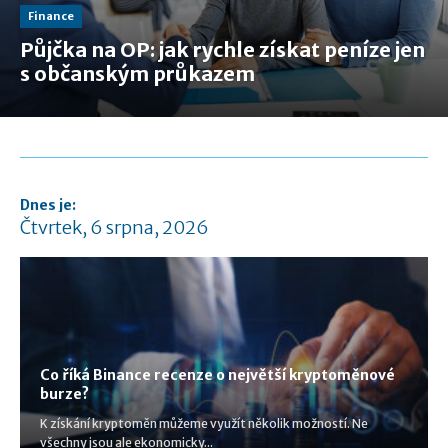
Finance
Půjčka na OP: jak rychle získat peníze jen
s občanským průkazem
Dnes je:
Čtvrtek, 6 srpna, 2026
Co říká Binance recenze o největší kryptoměnové
burze?
K získání kryptoměn můžeme využít několik možností. Ne
všechny jsou ale ekonomicky...