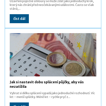
Uzavření pojistné smlouvy se může zdát jako jednoduchý krok,
který nás chrání před neočekávanými událostmi. Často se však
stává,...
číst dál
Jak si nastavit dobu splácení půjčky, aby vás
nezatížila
Vybrat si délku splácení vypadá jako jednoduché rozhodnutí. Víc
let – menší splátky. Méně let – rychle pryč z...