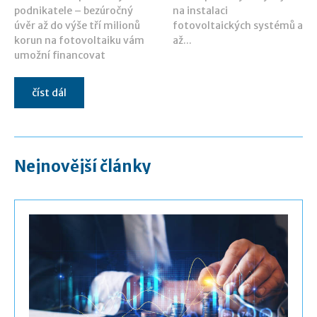
podnikatele – bezúročný
na instalaci
úvěr až do výše tří milionů
fotovoltaických systémů a
korun na fotovoltaiku vám
až...
umožní financovat
číst dál
Nejnovější články