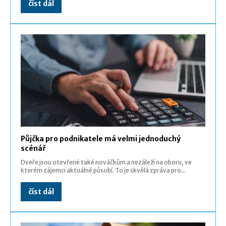
číst dál
Půjčka pro podnikatele má velmi jednoduchý
scénář
Dveře jsou otevřené také nováčkům a nezáleží na oboru, ve
kterém zájemci aktuálně působí. To je skvělá zpráva pro...
číst dál