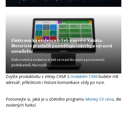
Elektronická evidence tržeb v novém kabátu.
Motoristé protlačili pozměňující návrhy a výrazná
usnadnění
Elektronická evidence tržeb se vrací do centra pozornosti
podnikatelů. Na rozdíl...
Zvyšte produktivitu s eWay-CRM! S
mobilním CRM
budete mít
adresář, příležitosti i historii komunikace vždy po ruce.
Porovnejte si, jaká je u účetního programu
Money S3 cena
, dle
zvolených funkcí.