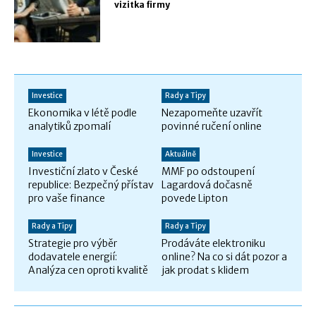
vizitka firmy
Investice
Rady a Tipy
Ekonomika v létě podle
Nezapomeňte uzavřít
analytiků zpomalí
povinné ručení online
Investice
Aktuálně
Investiční zlato v České
MMF po odstoupení
republice: Bezpečný přístav
Lagardová dočasně
pro vaše finance
povede Lipton
Rady a Tipy
Rady a Tipy
Strategie pro výběr
Prodáváte elektroniku
dodavatele energií:
online? Na co si dát pozor a
Analýza cen oproti kvalitě
jak prodat s klidem