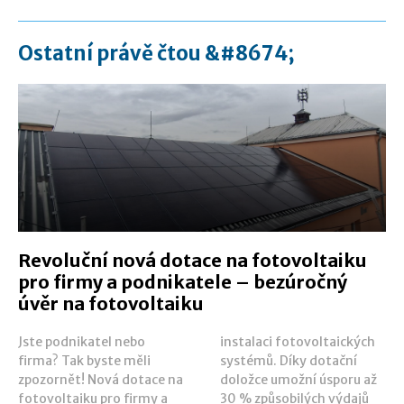
Ostatní právě čtou &#8674;
Revoluční nová dotace na fotovoltaiku
pro firmy a podnikatele – bezúročný
úvěr na fotovoltaiku
Jste podnikatel nebo
instalaci fotovoltaických
firma? Tak byste měli
systémů. Díky dotační
zpozornět! Nová dotace na
doložce umožní úsporu až
fotovoltaiku pro firmy a
30 % způsobilých výdajů