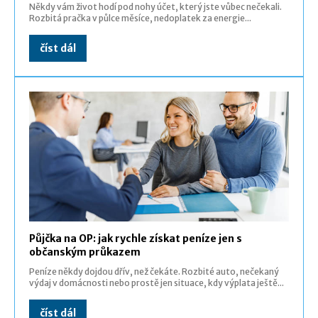
Někdy vám život hodí pod nohy účet, který jste vůbec nečekali.
Rozbitá pračka v půlce měsíce, nedoplatek za energie...
číst dál
Půjčka na OP: jak rychle získat peníze jen s
občanským průkazem
Peníze někdy dojdou dřív, než čekáte. Rozbité auto, nečekaný
výdaj v domácnosti nebo prostě jen situace, kdy výplata ještě...
číst dál