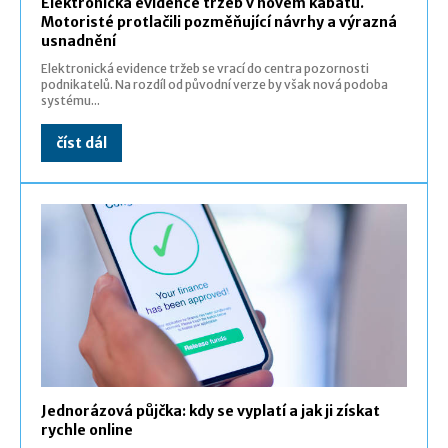
Elektronická evidence tržeb v novém kabátu.
Motoristé protlačili pozměňující návrhy a výrazná
usnadnění
Elektronická evidence tržeb se vrací do centra pozornosti
podnikatelů. Na rozdíl od původní verze by však nová podoba
systému...
číst dál
Jednorázová půjčka: kdy se vyplatí a jak ji získat
rychle online