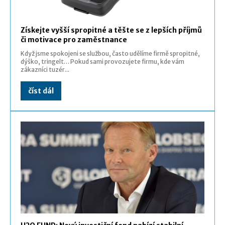
Získejte vyšší spropitné a těšte se z lepších příjmů
či motivace pro zaměstnance
Když jsme spokojeni se službou, často udělíme firmě spropitné,
dýško, tringelt… Pokud sami provozujete firmu, kde vám
zákazníci tuzér...
číst dál