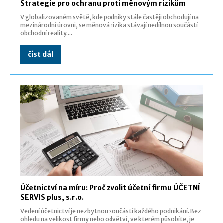
Strategie pro ochranu proti měnovým rizikům
V globalizovaném světě, kde podniky stále častěji obchodují na
mezinárodní úrovni, se měnová rizika stávají nedílnou součástí
obchodní reality....
číst dál
Účetnictví na míru: Proč zvolit účetní firmu ÚČETNÍ
SERVIS plus, s.r.o.
Vedení účetnictví je nezbytnou součástí každého podnikání. Bez
ohledu na velikost firmy nebo odvětví, ve kterém působíte, je