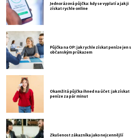
Jednorázová půjčka: kdy se vyplatí a jak ji
získat rychle online
Půjčka na OP: jak rychle získat peníze jen s
občanským průkazem
Okamžitá půjčka ihned na účet: jak získat
peníze za pár minut
Zkušenost zákazníka jako nejcennější