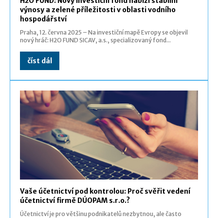
H2O FUND: Nový investiční fond nabízí stabilní
výnosy a zelené příležitosti v oblasti vodního
hospodářství
Praha, 12. června 2025 – Na investiční mapě Evropy se objevil
nový hráč: H2O FUND SICAV, a.s., specializovaný fond...
číst dál
Vaše účetnictví pod kontrolou: Proč svěřit vedení
účetnictví firmě DÚOPAM s.r.o.?
Účetnictví je pro většinu podnikatelů nezbytnou, ale často