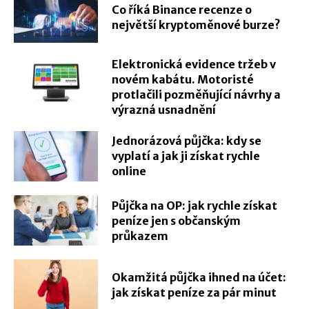
Co říká Binance recenze o
největší kryptoměnové burze?
Elektronická evidence tržeb v
novém kabátu. Motoristé
protlačili pozměňující návrhy a
výrazná usnadnění
Jednorázová půjčka: kdy se
vyplatí a jak ji získat rychle
online
Půjčka na OP: jak rychle získat
peníze jen s občanským
průkazem
Okamžitá půjčka ihned na účet:
jak získat peníze za pár minut