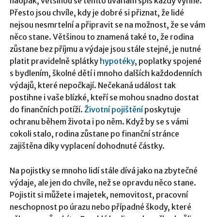
naopak, většinou se těmto úvahám spíš každý vyhne.
Přesto jsou chvíle, kdy je dobré si přiznat, že lidé
nejsou nesmrtelní a připravit se na možnost, že se vám
něco stane. Většinou to znamená také to, že rodina
zůstane bez příjmu a výdaje jsou stále stejné, je nutné
platit pravidelně splátky
hypotéky
, poplatky spojené
s bydlením, školné dětí i mnoho dalších každodenních
výdajů, které nepočkají. Nečekaná událost tak
postihne i vaše blízké, kteří se mohou snadno dostat
do finančních potíží.
Životní pojištění
poskytuje
ochranu během života i po něm. Když by se s vámi
cokoli stalo, rodina zůstane po finanční stránce
zajištěna díky vyplacení dohodnuté částky.
Na pojistky se mnoho lidí stále dívá jako na zbytečné
výdaje, ale jen do chvíle, než se opravdu něco stane.
Pojistit si můžete i majetek, nemovitost, pracovní
neschopnost po úrazu nebo případné škody, které