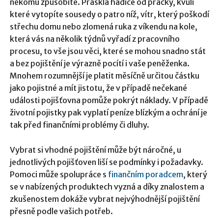
někomu způsobíte. Prasklá hadice od pračky, kvůli
které vytopíte sousedy o patro níž, vítr, který poškodí
střechu domu nebo zlomená ruka z víkendu na kole,
která vás na několik týdnů vyřadí z pracovního
procesu, to vše jsou věci, které se mohou snadno stát
a bez pojištění je výrazně pocítí i vaše peněženka.
Mnohem rozumnější je platit měsíčně určitou částku
jako pojistné a mít jistotu, že v případě nečekané
události pojišťovna pomůže pokrýt náklady. V případě
životní pojistky pak vyplatí peníze blízkým a ochrání je
tak před finančními problémy či dluhy.
Vybrat si vhodné pojištění může být náročné, u
jednotlivých pojišťoven liší se podmínky i požadavky.
Pomoci může spolupráce s
finančním poradcem
, který
se v nabízených produktech vyzná a díky znalostem a
zkušenostem dokáže vybrat nejvýhodnější pojištění
přesně podle vašich potřeb.