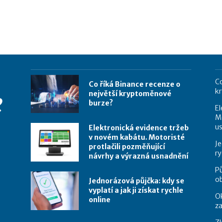
Co
Co říká Binance recenze o
k
největší kryptoměnové
burze?
El
Mo
u
Elektronická evidence tržeb
v novém kabátu. Motoristé
Je
protlačili pozměňující
ry
návrhy a výrazná usnadnění
Pů
o
Jednorázová půjčka: kdy se
vyplatí a jak ji získat rychle
Ok
online
za