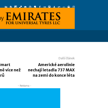
Další článek
lmart
Americké aerolinie
íně více než
nechají letadla 737 MAX
arů
na zemi do konce léta
- Reklama -