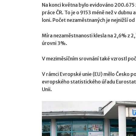
Na konci května bylo evidováno 200.675 z
práce ČR. To je o 9153 méně než v dubnu 
loni. Počet nezaměstnaných je nejnižší od
Míra nezaměstnanosti klesla na 2,6% z 2
úrovni 3%.
V meziměsíčním srovnání také vzrostl poč
V rámci Evropské unie (EU) mělo Česko p
evropského statistického úřadu Eurostat 
Unii.