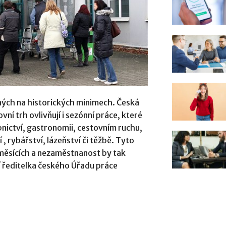
ých na historických minimech. Česká
ní trh ovlivňují i ​​sezónní práce, které
nictví, gastronomii, cestovním ruchu,
í , rybářství, lázeňství či těžbě. Tyto
 měsících a nezaměstnanost by tak
í ředitelka českého Úřadu práce