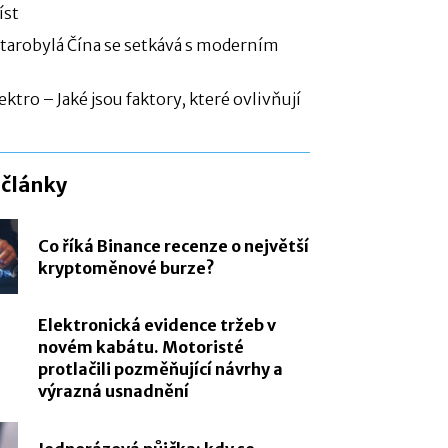
íst
Starobylá Čína se setkává s moderním
ektro – Jaké jsou faktory, které ovlivňují
 články
Co říká Binance recenze o největší
kryptoměnové burze?
Elektronická evidence tržeb v
novém kabátu. Motoristé
protlačili pozměňující návrhy a
výrazná usnadnění