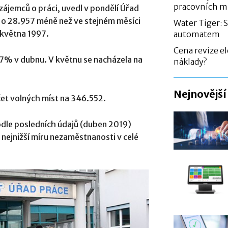
pracovních m
ájemců o práci, uvedl v pondělí Úřad
a o 28.957 méně než ve stejném měsíci
Water Tiger: 
 května 1997.
automatem
Cena revize el
,7% v dubnu. V květnu se nacházela na
náklady?
Nejnovější
et volných míst na 346.552.
odle posledních údajů (duben 2019)
nejnižší míru nezaměstnanosti v celé