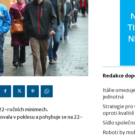
Redakce dop
Itálie omezuje
jednotná
Strategie pro
22-ročních minimech.
oproti kvalitě
vala v poklesu a pohybuje se na 22-
Sídlo společno
Roboti by moh