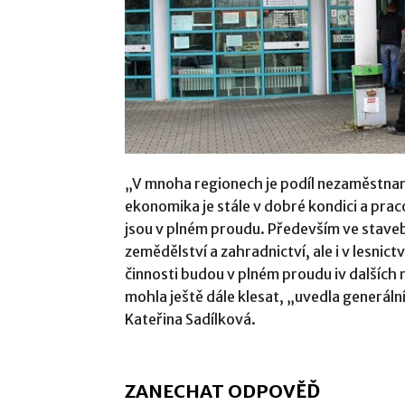
„V mnoha regionech je podíl nezaměstnan
ekonomika je stále v dobré kondici a pracov
jsou v plném proudu. Především ve staveb
zemědělství a zahradnictví, ale i v lesnictv
činnosti budou v plném proudu iv dalších
mohla ještě dále klesat, „uvedla generáln
Kateřina Sadílková.
ZANECHAT ODPOVĚĎ