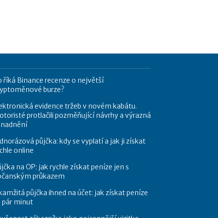
 říká Binance recenze o největší
ryptoměnové burze?
ektronická evidence tržeb v novém kabátu.
toristé protlačili pozměňující návrhy a výrazná
snadnění
dnorázová půjčka: kdy se vyplatí a jak ji získat
chle online
jčka na OP: jak rychle získat peníze jen s
bčanským průkazem
amžitá půjčka ihned na účet: jak získat peníze
 pár minut