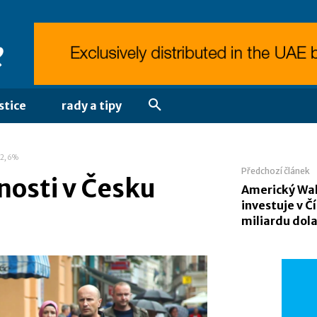
stice
rady a tipy
 2,6%
Předchozí článek
osti v Česku
Americký Wa
investuje v Č
miliardu dol