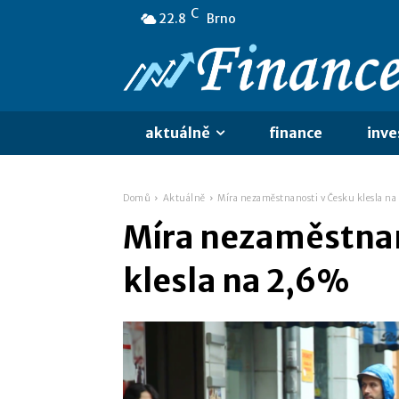
C
22.8
Brno
aktuálně
finance
inve
Domů
Aktuálně
Míra nezaměstnanosti v Česku klesla na
Míra nezaměstnan
klesla na 2,6%