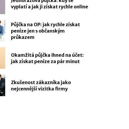
Jednorázová půjčka: kdy se
vyplatí a jak ji získat rychle online
Půjčka na OP: jak rychle získat
peníze jen s občanským
průkazem
Okamžitá půjčka ihned na účet:
jak získat peníze za pár minut
Zkušenost zákazníka jako
nejcennější vizitka firmy