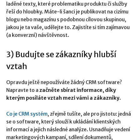
laděné texty, které problematiku produktu či služby
řeší do hloubky. Máte-li šanci je publikovat na cizímu
blogu nebo magazínu s podobnou cílovou skupinou,
jakou je ta vaše, udělejte to. Zajistíte si tím zajímavou
(a konverzní) návštěvnost.
3) Budujte se zákazníky hlubší
vztah
Opravdu ještě nepoužíváte žádný CRM software?
Napravte to a
začněte sbírat informace, díky
kterým posíláte vztah mezi vámi a zákazníky
.
Co je CRM systém
, zřejmě tušíte, ale pro jistotu: jedná
se o software, který slouží k ukládání klientských
informací a jejich následné analýze. Usnadňuje vedení
marketingových kampaní, sdílení dokumentů,