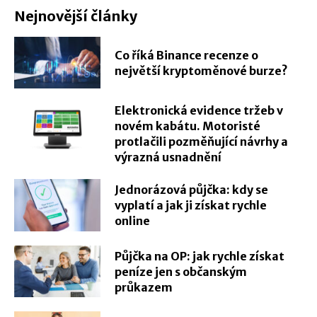
Nejnovější články
Co říká Binance recenze o
největší kryptoměnové burze?
Elektronická evidence tržeb v
novém kabátu. Motoristé
protlačili pozměňující návrhy a
výrazná usnadnění
Jednorázová půjčka: kdy se
vyplatí a jak ji získat rychle
online
Půjčka na OP: jak rychle získat
peníze jen s občanským
průkazem