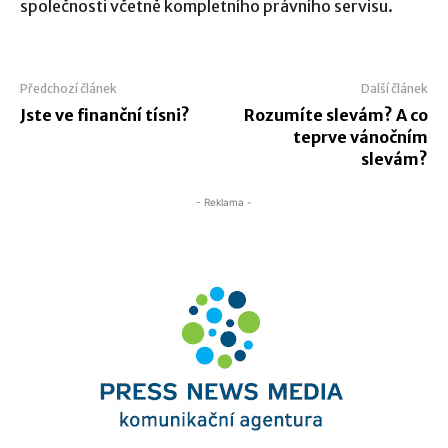
společnosti včetně kompletního právního servisu.
Předchozí článek
Další článek
Jste ve finanční tísni?
Rozumíte slevám? A co
teprve vánočním
slevám?
- Reklama -