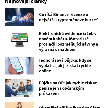
Nejnovější články
Co říká Binance recenze o
největší kryptoměnové burze?
Elektronická evidence tržeb v
novém kabátu. Motoristé
protlačili pozměňující návrhy a
výrazná usnadnění
Jednorázová půjčka: kdy se
vyplatí a jak ji získat rychle
online
Půjčka na OP: jak rychle získat
peníze jen s občanským
průkazem