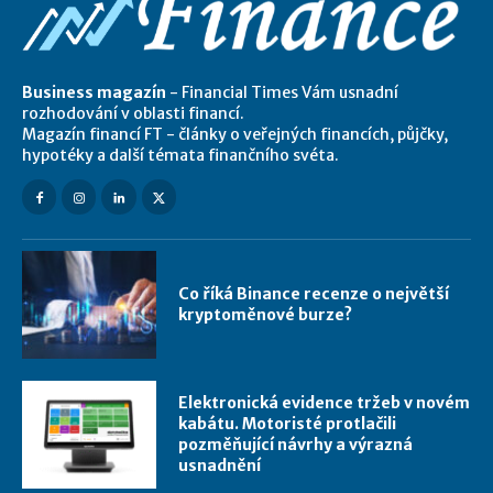
Business magazín
- Financial Times Vám usnadní
rozhodování v oblasti financí.
Magazín financí FT - články o veřejných financích, půjčky,
hypotéky a další témata finančního svéta.
Co říká Binance recenze o největší
kryptoměnové burze?
Elektronická evidence tržeb v novém
kabátu. Motoristé protlačili
pozměňující návrhy a výrazná
usnadnění