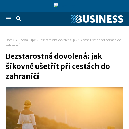
Domů
Rady a Tipy
Bezstarostná dovolená: jak šikovně ušetřit při cestách do
zahraničí
Bezstarostná dovolená: jak
šikovně ušetřit při cestách do
zahraničí