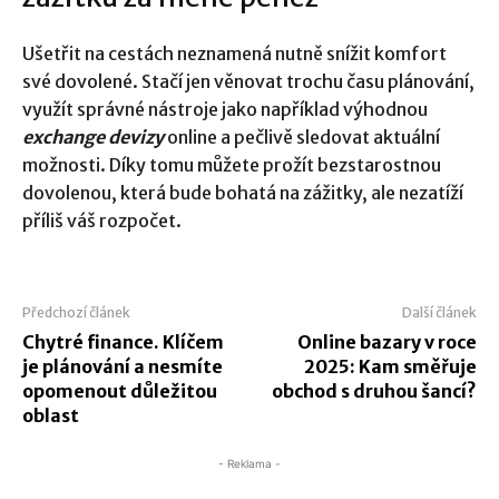
Ušetřit na cestách neznamená nutně snížit komfort
své dovolené. Stačí jen věnovat trochu času plánování,
využít správné nástroje jako například výhodnou
exchange devizy
online a pečlivě sledovat aktuální
možnosti. Díky tomu můžete prožít bezstarostnou
dovolenou, která bude bohatá na zážitky, ale nezatíží
příliš váš rozpočet.
Předchozí článek
Další článek
Chytré finance. Klíčem
Online bazary v roce
je plánování a nesmíte
2025: Kam směřuje
opomenout důležitou
obchod s druhou šancí?
oblast
- Reklama -