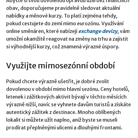
Abyste si svou dovolenou opravdu užili bez finančních
obav, doporučujeme pravidelně sledovat aktuální
nabídky a měnové kurzy. To platí zejména tehdy,
pokud cestujete do zemí mimo eurozónu. Využívání
online směnáren, které nabízejí
exchange devizy
, vám
umožní okamžitě reagovat na změny na trhu a zajistit
si výhodnější kurzy, což znamená výrazné úspory.
Využijte mimosezónní období
Pokud chcete výrazně ušetřit, je dobré zvolit
dovolenou v období mimo hlavní sezónu. Ceny hotelů,
letenek i zážitkových aktivit bývají v těchto měsících
výrazně nižší, navíc se vyhnete davům turistů a získáte
autentický zážitek z destinace. Mnoho oblíbených
lokalit si můžete užít naplno, aniž byste se museli
prodírat přeplněnými ulicemi a dlouhými frontami.