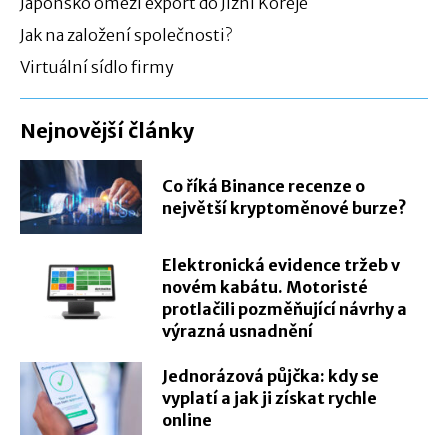
Japonsko omezí export do Jižní Koreje
Jak na založení společnosti?
Virtuální sídlo firmy
Nejnovější články
Co říká Binance recenze o
největší kryptoměnové burze?
Elektronická evidence tržeb v
novém kabátu. Motoristé
protlačili pozměňující návrhy a
výrazná usnadnění
Jednorázová půjčka: kdy se
vyplatí a jak ji získat rychle
online