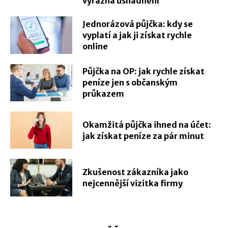
výrazná usnadnění
Jednorázová půjčka: kdy se
vyplatí a jak ji získat rychle
online
Půjčka na OP: jak rychle získat
peníze jen s občanským
průkazem
Okamžitá půjčka ihned na účet:
jak získat peníze za pár minut
Zkušenost zákazníka jako
nejcennější vizitka firmy