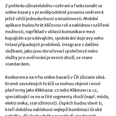
Z pohledu uživatelského rozhraní a funkcionalit se
online bazary v pravděpodobně posunou směrem k
ještě větší jednoduchosti a intuitivnosti. Mobilní
aplikace budou hrát klíčovou roli a nabídnou rozšířené
možnosti, například v oblasti komunikace mezi
kupujícím a prodávajícím, sjednávání dopravy nebo
řešení případných problémů. Integrace s dalšími
službami, jako jsou doručovací společnosti nebo
služby pro ověřování pravosti zboží, se stane
standardem.
Konkurence na trhu online bazarů v ČR zůstane silná.
Kromě zavedených hráčů se mohou objevit i nové
platformy jako Klikbazar.cz nebo Klikinzerce.cz,
specializující se na určité segmenty zboží (např. móda,
elektronika, starožitnosti). Úspěch budou slavit ti,
kteří dokážou nabídnout nejlepší kombinaci široké
nabídky, důvěryhodného prostředí, moderních