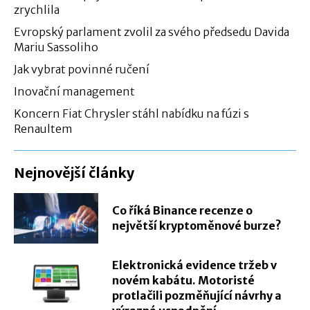
zrychlila
Evropský parlament zvolil za svého předsedu Davida
Mariu Sassoliho
Jak vybrat povinné ručení
Inovační management
Koncern Fiat Chrysler stáhl nabídku na fúzi s
Renaultem
Nejnovější články
Co říká Binance recenze o
největší kryptoměnové burze?
Elektronická evidence tržeb v
novém kabátu. Motoristé
protlačili pozměňující návrhy a