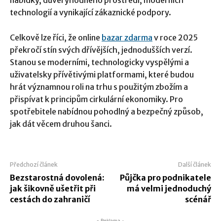
technologií a vynikající zákaznické podpory.
Celkově lze říci, že online
bazar
zdarma
v roce 2025
překročí stín svých dřívějších, jednodušších verzí.
Stanou se moderními, technologicky vyspělými a
uživatelsky přívětivými platformami, které budou
hrát významnou roli na trhu s použitým zbožím a
přispívat k principům cirkulární ekonomiky. Pro
spotřebitele nabídnou pohodlný a bezpečný způsob,
jak dát věcem druhou šanci.
Předchozí článek
Další článek
Bezstarostná dovolená:
Půjčka pro podnikatele
jak šikovně ušetřit při
má velmi jednoduchý
cestách do zahraničí
scénář
- Reklama -