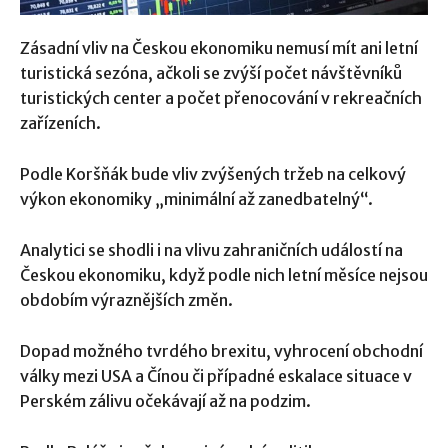
Zásadní vliv na Českou ekonomiku nemusí mít ani letní
turistická sezóna, ačkoli se zvýší počet návštěvníků
turistických center a počet přenocování v rekreačních
zařízeních.
Podle Koršňák bude vliv zvýšených tržeb na celkový
výkon ekonomiky „minimální až zanedbatelný“.
Analytici se shodli i na vlivu zahraničních událostí na
Českou ekonomiku, když podle nich letní měsíce nejsou
obdobím výraznějších změn.
Dopad možného tvrdého brexitu, vyhrocení obchodní
války mezi USA a Čínou či případné eskalace situace v
Perském zálivu očekávají až na podzim.