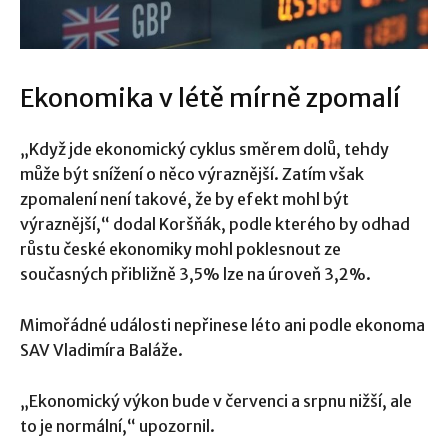
Ekonomika v létě mírně zpomalí
„Když jde ekonomický cyklus směrem dolů, tehdy
může být snížení o něco výraznější. Zatím však
zpomalení není takové, že by efekt mohl být
výraznější,“ dodal Koršňák, podle kterého by odhad
růstu české ekonomiky mohl poklesnout ze
současných přibližně 3,5% lze na úroveň 3,2%.
Mimořádné události nepřinese léto ani podle ekonoma
SAV Vladimíra Baláže.
„Ekonomický výkon bude v červenci a srpnu nižší, ale
to je normální,“ upozornil.