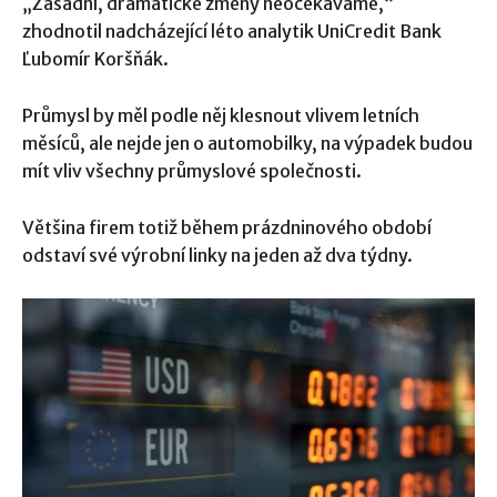
„Zásadní, dramatické změny neočekáváme,“
zhodnotil nadcházející léto analytik UniCredit Bank
Ľubomír Koršňák.
Průmysl by měl podle něj klesnout vlivem letních
měsíců, ale nejde jen o automobilky, na výpadek budou
mít vliv všechny průmyslové společnosti.
Většina firem totiž během prázdninového období
odstaví své výrobní linky na jeden až dva týdny.