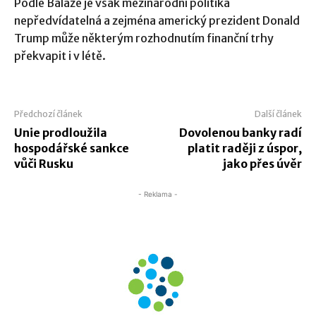
Podle Baláže je však mezinárodní politika
nepředvídatelná a zejména americký prezident Donald
Trump může některým rozhodnutím finanční trhy
překvapit i v létě.
Předchozí článek
Další článek
Unie prodloužila
Dovolenou banky radí
hospodářské sankce
platit raději z úspor,
vůči Rusku
jako přes úvěr
- Reklama -