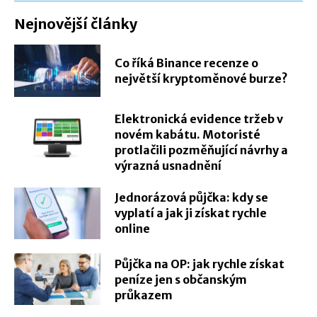
Nejnovější články
Co říká Binance recenze o
největší kryptoměnové burze?
Elektronická evidence tržeb v
novém kabátu. Motoristé
protlačili pozměňující návrhy a
výrazná usnadnění
Jednorázová půjčka: kdy se
vyplatí a jak ji získat rychle
online
Půjčka na OP: jak rychle získat
peníze jen s občanským
průkazem