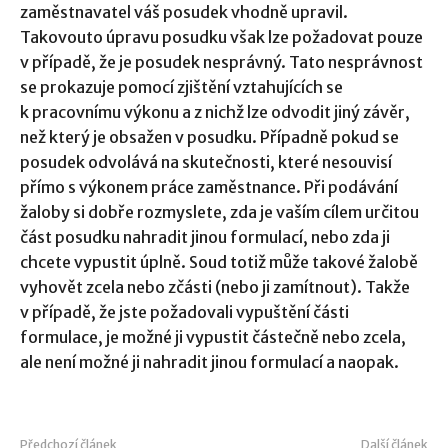
zaměstnavatel váš posudek vhodně upravil.
Takovouto úpravu posudku však lze požadovat pouze
v případě, že je posudek nesprávný. Tato nesprávnost
se prokazuje pomocí zjištění vztahujících se
k pracovnímu výkonu a z nichž lze odvodit jiný závěr,
než který je obsažen v posudku. Případně pokud se
posudek odvolává na skutečnosti, které nesouvisí
přímo s výkonem práce zaměstnance. Při podávání
žaloby si dobře rozmyslete, zda je vaším cílem určitou
část posudku nahradit jinou formulací, nebo zda ji
chcete vypustit úplně. Soud totiž může takové žalobě
vyhovět zcela nebo zčásti (nebo ji zamítnout). Takže
v případě, že jste požadovali vypuštění části
formulace, je možné ji vypustit částečně nebo zcela,
ale není možné ji nahradit jinou formulací a naopak.
Předchozí článek
Další článek