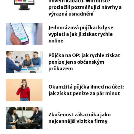
novém kabátu. Motoristé
protlačili pozměňující návrhy a
výrazná usnadnění
Jednorázová půjčka: kdy se
vyplatí a jak ji získat rychle
online
Půjčka na OP: jak rychle získat
peníze jen s občanským
průkazem
Okamžitá půjčka ihned na účet:
jak získat peníze za pár minut
Zkušenost zákazníka jako
nejcennější vizitka firmy