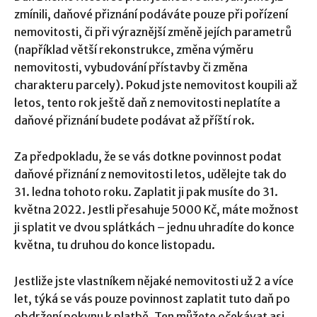
zmínili, daňové přiznání podáváte pouze při pořízení
nemovitosti, či při výraznější změně jejích parametrů
(například větší rekonstrukce, změna výměru
nemovitosti, vybudování přístavby či změna
charakteru parcely). Pokud jste nemovitost koupili až
letos, tento rok ještě daň z nemovitosti neplatíte a
daňové přiznání budete podávat až příští rok.
Za předpokladu, že se vás dotkne povinnost podat
daňové přiznání z nemovitosti letos, udělejte tak do
31. ledna tohoto roku. Zaplatit ji pak musíte do 31.
května 2022. Jestli přesahuje 5000 Kč, máte možnost
ji splatit ve dvou splátkách – jednu uhradíte do konce
května, tu druhou do konce listopadu.
Jestliže jste vlastníkem nějaké nemovitosti už 2 a více
let, týká se vás pouze povinnost zaplatit tuto daň po
obdržení pokynu k platbě. Ten můžete očekávat asi