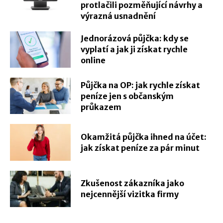
protlačili pozměňující návrhy a
výrazná usnadnění
Jednorázová půjčka: kdy se
vyplatí a jak ji získat rychle
online
Půjčka na OP: jak rychle získat
peníze jen s občanským
průkazem
Okamžitá půjčka ihned na účet:
jak získat peníze za pár minut
Zkušenost zákazníka jako
nejcennější vizitka firmy