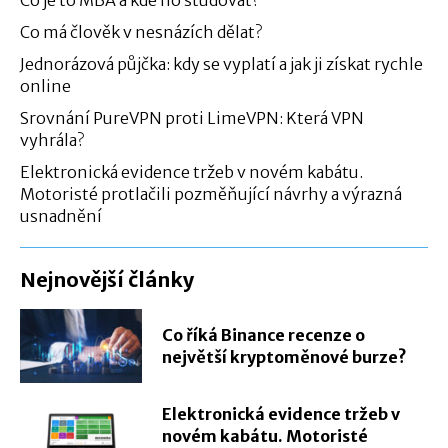
Co je to MBA a kde ho studovat?
Co má člověk v nesnázích dělat?
Jednorázová půjčka: kdy se vyplatí a jak ji získat rychle
online
Srovnání PureVPN proti LimeVPN: Která VPN
vyhrála?
Elektronická evidence tržeb v novém kabátu.
Motoristé protlačili pozměňující návrhy a výrazná
usnadnění
Nejnovější články
Co říká Binance recenze o
největší kryptoměnové burze?
Elektronická evidence tržeb v
novém kabátu. Motoristé