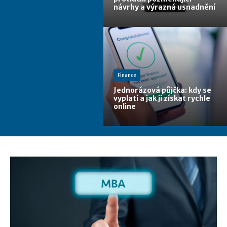
návrhy a výrazná usnadnění
Finance
Jednorázová půjčka: kdy se
vyplatí a jak ji získat rychle
online