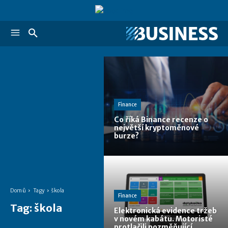
Finance
Co říká Binance recenze o
největší kryptoměnové
burze?
Domů
Tagy
škola
Finance
Tag:
škola
Elektronická evidence tržeb
v novém kabátu. Motoristé
protlačili pozměňující