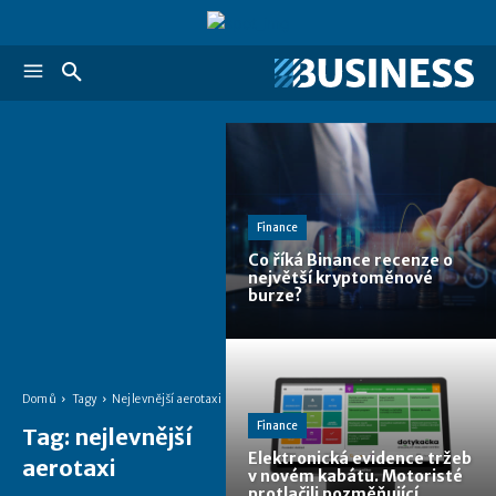
Finance
Co říká Binance recenze o
největší kryptoměnové
burze?
Domů
Tagy
Nejlevnější aerotaxi
Finance
Tag:
nejlevnější
Elektronická evidence tržeb
aerotaxi
v novém kabátu. Motoristé
protlačili pozměňující