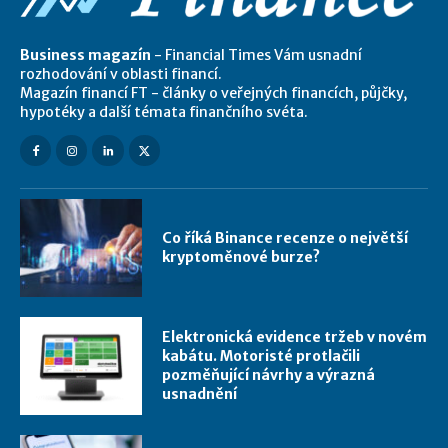
Business magazín
- Financial Times Vám usnadní
rozhodování v oblasti financí.
Magazín financí FT - články o veřejných financích, půjčky,
hypotéky a další témata finančního svéta.
Co říká Binance recenze o největší
kryptoměnové burze?
Elektronická evidence tržeb v novém
kabátu. Motoristé protlačili
pozměňující návrhy a výrazná
usnadnění