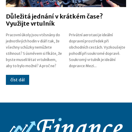
Důležitá jednání v krátkém čase?
Využijte vrtulník
Pracovní úkoly jsou vtěsnány do
Privátní aerotaxi je ideální
jednotlivých hodin v diáři tak, že
dopravní prostředek při
všechny schůzky nemůžete
obchodních cestách. Vyzkoušejte
stihnout? S úsměvem si říkáte, že
pohodlí při soukromé dopravě.
byste museli létat vrtulníkem,
Soukromý vrtulník je ideální
aby to bylo možné? A proč ne?
dopravce Mezi...
číst dál