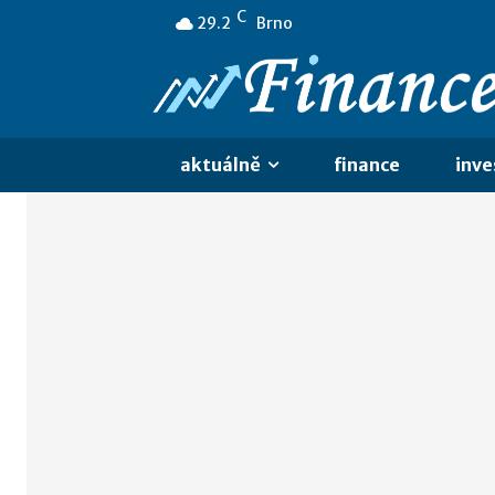
C
29.2
Brno
aktuálně
finance
inve