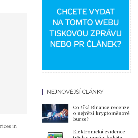
NEJNOVĚJŠÍ ČLÁNKY
Co říká Binance recenze
o největší kryptoměnové
burze?
rices in
Elektronická evidence
tržeb v novém kabátu.