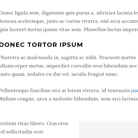
Donec ligula sem, dignissim quis purus a, ultricies lacinia le
Aenean scelerisque, justo ac varius viverra, nisl arcu accums
quis laoreet metus ipsum vitae sem. Phasellus luctus imper
DONEC TORTOR IPSUM
Pharetra ac malesuada in, sagittis ac nibh. Praesent mattis
ullamcorper metus, imperdiet convallis eros bibendum nec
justo quam, sodales eu dui vel, iaculis feugiat nunc.
Pellentesque faucibus orci at lorem viverra, id venenatis
ju
Nullam congue, arcu a molestie bibendum, sem orci lacinia 
retium vitae libero. Cras eros
 sollicitudin erat.