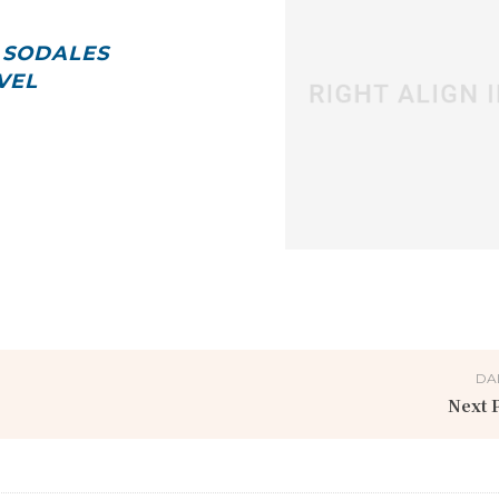
 SODALES
VEL
DA
Next P