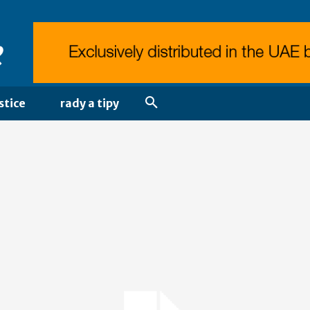
stice
rady a tipy