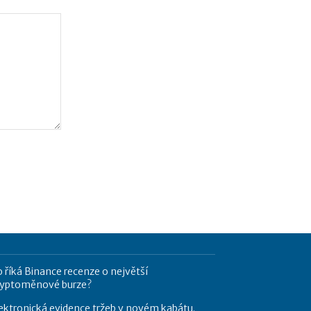
 říká Binance recenze o největší
ryptoměnové burze?
ektronická evidence tržeb v novém kabátu.