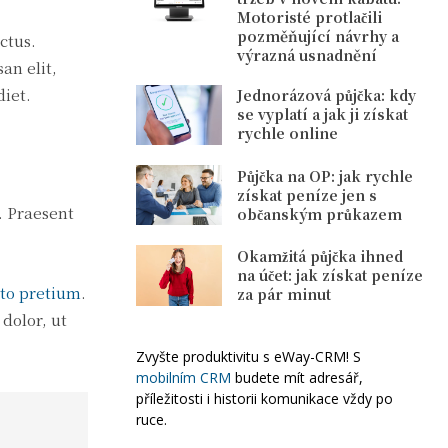
Motoristé protlačili
pozměňující návrhy a
ctus.
výrazná usnadnění
an elit,
diet.
Jednorázová půjčka: kdy
se vyplatí a jak ji získat
rychle online
Půjčka na OP: jak rychle
získat peníze jen s
. Praesent
občanským průkazem
Okamžitá půjčka ihned
na účet: jak získat peníze
sto pretium
.
za pár minut
dolor, ut
Zvyšte produktivitu s eWay-CRM! S
mobilním CRM
budete mít adresář,
příležitosti i historii komunikace vždy po
ruce.