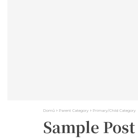
Domů
Parent Category
Primary/Child Category
Sample Post 