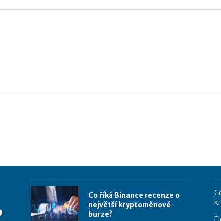
Co
Co říká Binance recenze o
k
největší kryptoměnové
burze?
El