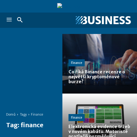
Finance
Co říká Binance recenze o
největší kryptoměnové
burze?
Domů
Tagy
Finance
Finance
Tag:
finance
Elektronická evidence tržeb
v novém kabátu. Motoristé
protlačili pozměňující