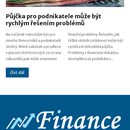
Půjčka pro podnikatele může být
rychlým řešením problémů
Na začátek roku může být pro
finanční problémy. Řešením, jak
mnoho živnostníků a podnikatelů
těžké období zvládnout může být
složitý. Méně zakázek a prodleva
rychlá a krátkodobá půjčka.
v placení těch hotových ze strany
Problémy s financemi dokážou
zákazníků pak může znamenat
zkomplikovat podnikání u...
číst dál